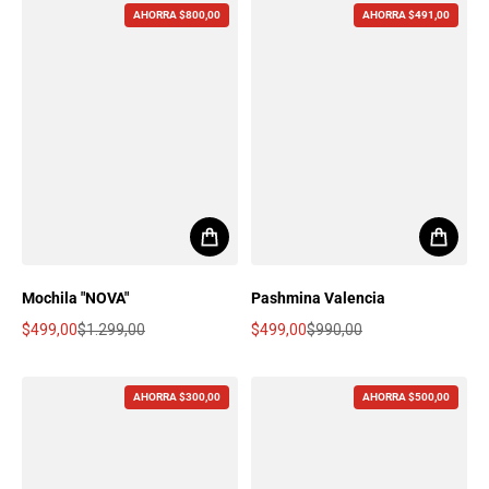
AHORRA $800,00
AHORRA $491,00
Mochila "NOVA"
Pashmina Valencia
$499,00
$1.299,00
$499,00
$990,00
Precio de oferta
Precio regular
Precio de oferta
Precio regular
AHORRA $300,00
AHORRA $500,00