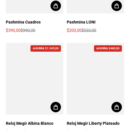
Pashmina Cuadros
Pashmina LONI
$390,00
$990,00
$200,00
$550,00
Precio de oferta
Precio regular
Precio de oferta
Precio regular
AHORRA $1.345,00
AHORRA $480,00
Reloj Megir Albina Blanco
Reloj Megir Liberty Plateado