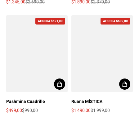
$1.345,00
$2.690,00
$1.890,00
$2.370,00
Precio de oferta
Precio regular
Precio de oferta
Precio regular
AHORRA $491,00
AHORRA $509,00
Pashmina Cuadrille
Ruana MÍSTICA
$499,00
$990,00
$1.490,00
$1.999,00
Precio de oferta
Precio regular
Precio de oferta
Precio regular