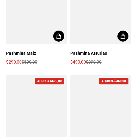
Pashmina Maiz
Pashmina Asturias
$290,00
$590,00
$490,00
$990,00
Precio de oferta
Precio regular
Precio de oferta
Precio regular
AHORRA $600,00
AHORRA $350,00